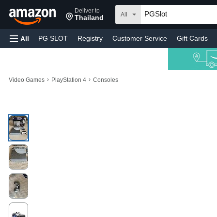
Deliver to
All
Thailand
PG SLOT
Registry
Customer Service
Gift Cards
All
›
›
Video Games
PlayStation 4
Consoles