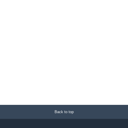
Back to top