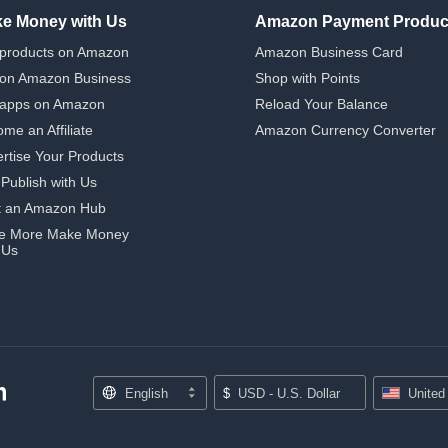
e Money with Us
Amazon Payment Produc
 products on Amazon
Amazon Business Card
 on Amazon Business
Shop with Points
 apps on Amazon
Reload Your Balance
me an Affiliate
Amazon Currency Converter
rtise Your Products
-Publish with Us
t an Amazon Hub
e More Make Money
 Us
English
$
USD - U.S. Dollar
United