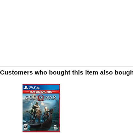
Customers who bought this item also bough