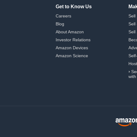
Get to Know Us
Mak
Careers
Sell
Blog
Sell
About Amazon
Sell
Investor Relations
Beco
Amazon Devices
Adve
Amazon Science
Self
Hos
›
Se
with