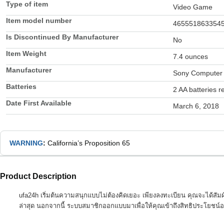
Type of item
Video Game
Item model number
465551863354
Is Discontinued By Manufacturer
No
Item Weight
7.4 ounces
Manufacturer
Sony Computer 
Batteries
2 AA batteries r
Date First Available
March 6, 2018
WARNING
:
California’s Proposition 65
Product Description
ufa24h เริ่มต้นความสนุกแบบไม่ต้องคิดเยอะ เพียงลงทะเบียน คุณจะได้สัม
ล่าสุด นอกจากนี้ ระบบสมาชิกออกแบบมาเพื่อให้คุณเข้าถึงสิทธิประโยชน์อย