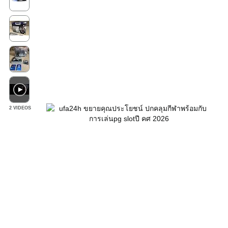
2 VIDEOS