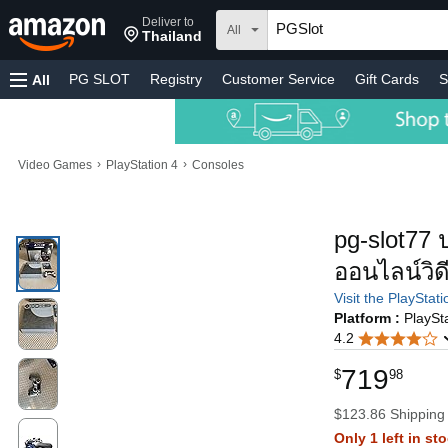
Deliver to
All
Thailand
PG SLOT
Registry
Customer Service
Gift Cards
S
All
›
›
Video Games
PlayStation 4
Consoles
pg-slot77
ออนไลน์วิ
Visit the PlayStat
Platform :
PlaySt
4.2
719
$
98
$123.86 Shipping
Only 1 left in st