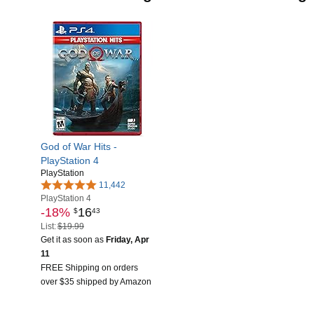
God of War Hits -
PlayStation 4
PlayStation
11,442
PlayStation 4
-18%
16
$
43
List:
$19.99
Get it as soon as
Friday, Apr
11
FREE Shipping on orders
over $35 shipped by Amazon