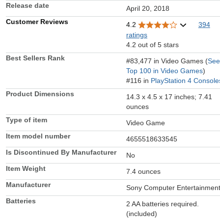
Release date
April 20, 2018
Customer Reviews
4.2
394
ratings
4.2 out of 5 stars
Best Sellers Rank
#83,477 in Video Games (
See
Top 100 in Video Games
)
#116 in
PlayStation 4 Console
Product Dimensions
14.3 x 4.5 x 17 inches; 7.41
ounces
Type of item
Video Game
Item model number
4655518633545
Is Discontinued By Manufacturer
No
Item Weight
7.4 ounces
Manufacturer
Sony Computer Entertainmen
Batteries
2 AA batteries required.
(included)