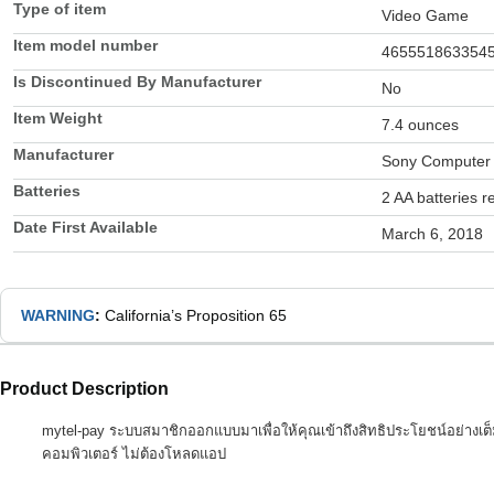
Type of item
Video Game
Item model number
465551863354
Is Discontinued By Manufacturer
No
Item Weight
7.4 ounces
Manufacturer
Sony Computer 
Batteries
2 AA batteries r
Date First Available
March 6, 2018
WARNING
:
California’s Proposition 65
Product Description
mytel-pay ระบบสมาชิกออกแบบมาเพื่อให้คุณเข้าถึงสิทธิประโยชน์อย่างเต็มท
คอมพิวเตอร์ ไม่ต้องโหลดแอป