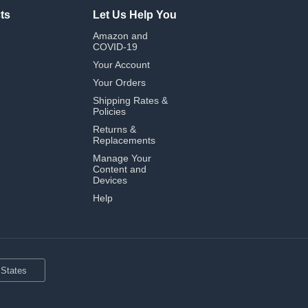
ts
Let Us Help You
Amazon and
COVID-19
Your Account
Your Orders
Shipping Rates &
Policies
Returns &
Replacements
Manage Your
Content and
Devices
Help
 States