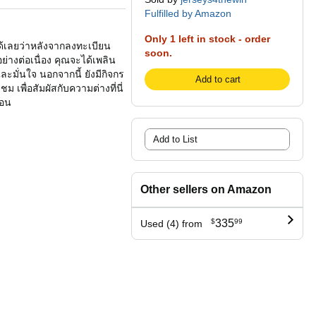
Fulfilled by Amazon
Only 1 left in stock - order
ด้เลยว่าหลังจากลงทะเบียน
soon.
่างต่อเนื่อง คุณจะได้เพลิน
ะมั่นใจ นอกจากนี้ ยังมีกิจกร
Add to cart
ม เพื่อสัมผัสกับความต่างที่นี่
นอน
Add to List
Other sellers on Amazon
$
335
99
Used (4) from