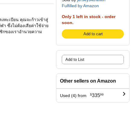
Fulfilled by Amazon
Only 1 left in stock - order
ทะเบียน คุณจะก้าวเข้าสู่
soon.
า ซึ่งไม่ต้องเสียค่าใช้จ่าย
สมาชิกของเราอำนวยความ
Add to cart
Add to List
Other sellers on Amazon
$
335
99
Used (4) from