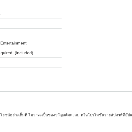
5
Entertainment
equired. (included)
ระโยชน์อย่างเต็มที่ ไม่ว่าจะเป็นของขวัญแต้มสะสม หรือโปรโมชั่นรายสัปดาห์ที่อ