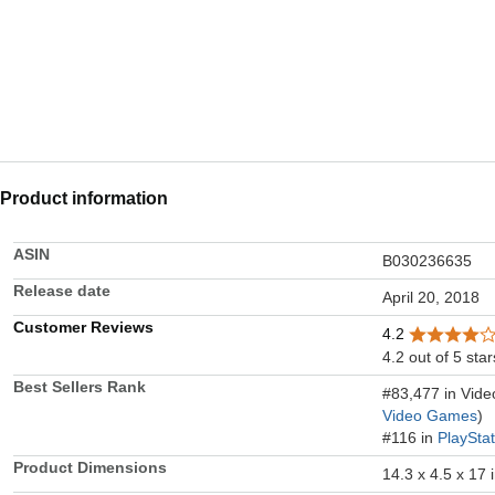
Product information
ASIN
B030236635
Release date
April 20, 2018
Customer Reviews
4.2
4.2 out of 5 star
Best Sellers Rank
#83,477 in Vid
Video Games
)
#116 in
PlaySta
Product Dimensions
14.3 x 4.5 x 17