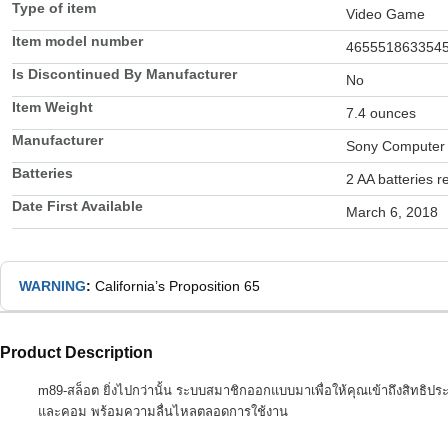
Type of item
Video Game
Item model number
465551863354
Is Discontinued By Manufacturer
No
Item Weight
7.4 ounces
Manufacturer
Sony Computer 
Batteries
2 AA batteries r
Date First Available
March 6, 2018
WARNING
:
California’s Proposition 65
Product Description
m89-สล็อต ยิ่งไปกว่านั้น ระบบสมาชิกออกแบบมาเพื่อให้คุณเข้าถึงสิทธิป
และคอม พร้อมความลื่นไหลตลอดการใช้งาน