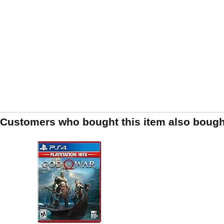
Customers who bought this item also bough