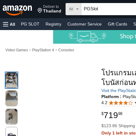
Deliver to
All
Thailand
PG SLOT
Registry
Customer Service
Gift Cards
S
All
›
›
Video Games
PlayStation 4
Consoles
โปรแกรมเอเ
โบนัสก่อนท
Visit the PlayStat
Platform :
PlaySt
4.2
719
$
98
$123.86 Shipping
Only 1 left in st