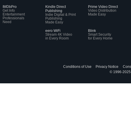
IMDbPro
Kindle Direct
Prime Video Direct
Get Info
Video Distribution
Publishing
Entertainment
Made Easy
Indie Digital & Print
Professionals
Publishing
Need
Made Easy
eero WiFi
Blink
Stream 4K Video
Smart Security
in Every Room
for Every Home
Conditions of Use
Privacy Notice
Cons
© 1996-2025, 