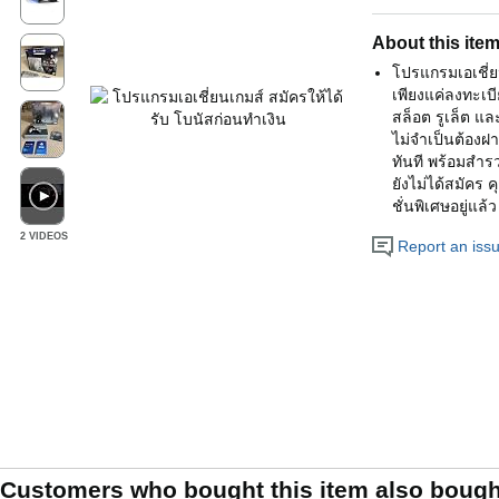
About this ite
โปรแกรมเอเชี่ย
เพียงแค่ลงทะเบ
สล็อต รูเล็ต แล
ไม่จำเป็นต้องฝ
ทันที พร้อมสำร
ยังไม่ได้สมัคร
ชั่นพิเศษอยู่แล้
2 VIDEOS
Report an issue
Customers who bought this item also bough