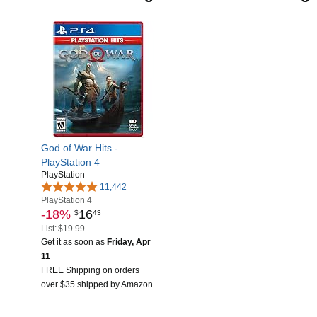
God of War Hits -
PlayStation 4
PlayStation
11,442
PlayStation 4
-18%
16
$
43
List:
$19.99
Get it as soon as
Friday, Apr
11
FREE Shipping on orders
over $35 shipped by Amazon