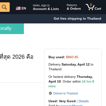
0
Returns
Hello, sign in
EN
& Orders
Cart
Account & Lists
Get free shipping to Thailand
ี่สุด 2026 คือ
Buy used:
$860.85
Delivery
Saturday, April 12
to
Thailand
Or fastest delivery
Thursday,
April 10
. Order within
16 hrs 8
mins
Deliver to
Thailand
Used: Very Good
|
Details
Sold by
jerseys4thewin