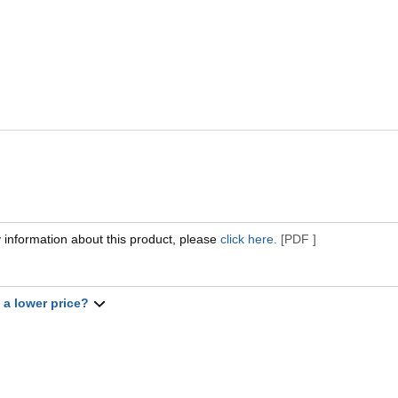
 information about this product, please
click here.
[PDF ]
t a lower price?