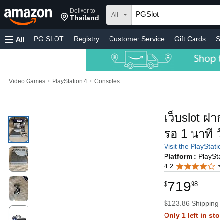
Deliver to
All
Thailand
PG SLOT
Registry
Customer Service
Gift Cards
S
All
›
›
Video Games
PlayStation 4
Consoles
เว็บslot ฝ
รอ 1 นาที 
Visit the PlayStat
Platform :
PlaySt
4.2
719
$
98
$123.86 Shipping
Only 1 left in st