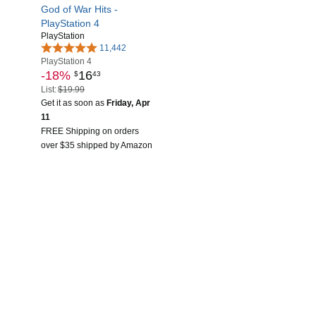
God of War Hits -
PlayStation 4
PlayStation
11,442
PlayStation 4
-18%
16
$
43
List:
$19.99
Get it as soon as
Friday, Apr
11
FREE Shipping on orders
over $35 shipped by Amazon