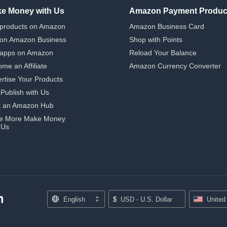
e Money with Us
Amazon Payment Produc
 products on Amazon
Amazon Business Card
 on Amazon Business
Shop with Points
 apps on Amazon
Reload Your Balance
me an Affiliate
Amazon Currency Converter
rtise Your Products
-Publish with Us
t an Amazon Hub
e More Make Money
 Us
English
$
USD - U.S. Dollar
United