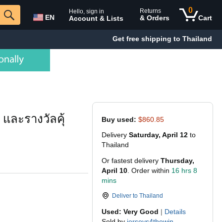
0
Returns
Hello, sign in
EN
& Orders
Cart
Account & Lists
Get free shipping to Thailand
 และรางวัลคุ้
Buy used:
$860.85
Delivery
Saturday, April 12
to
Thailand
Or fastest delivery
Thursday,
April 10
. Order within
16 hrs 8
mins
Deliver to
Thailand
Used: Very Good
|
Details
Sold by
jerseys4thewin