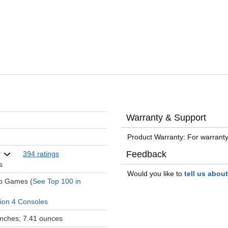
Warranty & Support
Product Warranty: For warranty
Feedback
394 ratings
s
Would you like to
tell us abou
eo Games (
See Top 100 in
tion 4 Consoles
 inches; 7.41 ounces