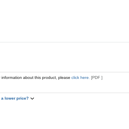
 information about this product, please
click here.
[PDF ]
t a lower price?