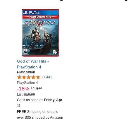
God of War Hits -
PlayStation 4
PlayStation
11,442
PlayStation 4
-18%
16
$
43
List:
$19.99
Get it as soon as
Friday, Apr
11
FREE Shipping on orders
over $35 shipped by Amazon