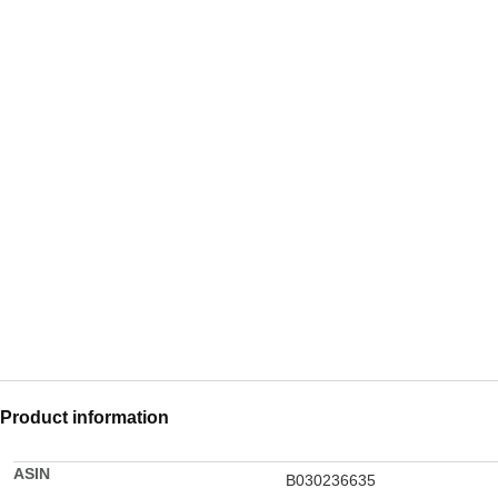
Product information
ASIN
B030236635