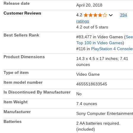
Release date
April 20, 2018
Customer Reviews
4.2
394
ratings
4.2 out of 5 stars
Best Sellers Rank
#83,477 in Video Games (
See
Top 100 in Video Games
)
#116 in
PlayStation 4 Console
Product Dimensions
14.3 x 4.5 x 17 inches; 7.41
ounces
Type of item
Video Game
Item model number
4655518633545
Is Discontinued By Manufacturer
No
Item Weight
7.4 ounces
Manufacturer
Sony Computer Entertainmen
Batteries
2 AA batteries required.
(included)