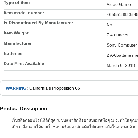
Type of item
Video Game
Item model number
465551863354
Is Discontinued By Manufacturer
No
Item Weight
7.4 ounces
Manufacturer
Sony Computer 
Batteries
2 AA batteries r
Date First Available
March 6, 2018
WARNING
:
California’s Proposition 65
Product Description
เว็บสล็อตออนไลน์ที่ดีที่สุด ระบบสมาชิกที่ออกแบบมาเพื่อคุณ จะทำให้คุณเ
เดียว เลือกเล่นได้ตามใจชอบ พร้อมสะสมแต้มไปแลกรางวัลในอนาคตด้วย