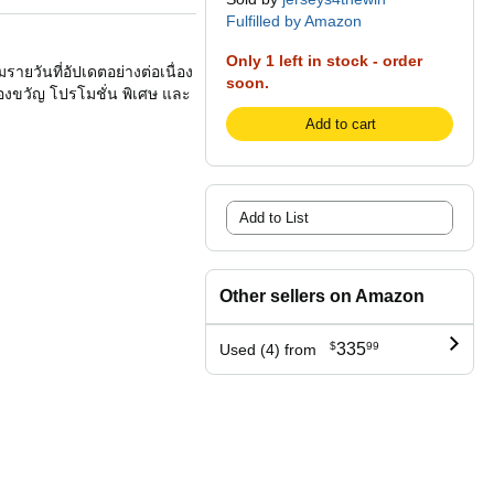
Fulfilled by Amazon
Only 1 left in stock - order
รายวันที่อัปเดตอย่างต่อเนื่อง
soon.
สของขวัญ โปรโมชั่น พิเศษ และ
Add to cart
Add to List
Other sellers on Amazon
$
335
99
Used (4) from