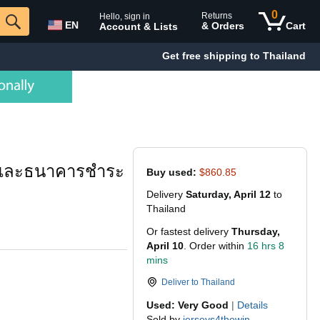
0
Returns
Hello, sign in
EN
& Orders
Cart
Account & Lists
Get free shipping to Thailand
al และธนาคารชำระ
Buy used:
$860.85
Delivery
Saturday, April 12
to
Thailand
Or fastest delivery
Thursday,
April 10
. Order within
16 hrs 8
mins
Deliver to
Thailand
Used: Very Good
|
Details
Sold by
jerseys4thewin