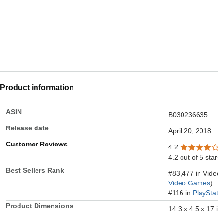
Product information
ASIN
B030236635
Release date
April 20, 2018
Customer Reviews
4.2
4.2 out of 5 star
Best Sellers Rank
#83,477 in Vid
Video Games
)
#116 in
PlaySta
Product Dimensions
14.3 x 4.5 x 17