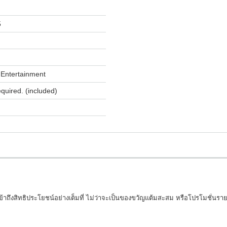
5
Entertainment
equired. (included)
ข้าถึงสิทธิประโยชน์อย่างเต็มที่ ไม่ว่าจะเป็นของขวัญแต้มสะสม หรือโปรโมชั่นราย