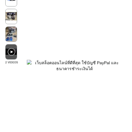
2 VIDEOS