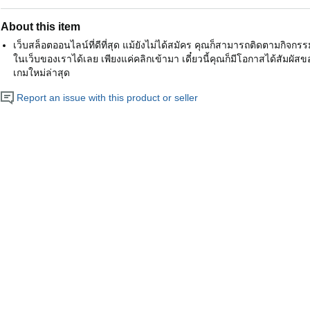
About this item
เว็บสล็อตออนไลน์ที่ดีที่สุด แม้ยังไม่ได้สมัคร คุณก็สามารถติดตามกิจกรรม
ในเว็บของเราได้เลย เพียงแค่คลิกเข้ามา เดี๋ยวนี้คุณก็มีโอกาสได้สัมผั
เกมใหม่ล่าสุด
Report an issue with this product or seller