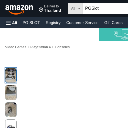
Deliver to
All
Thailand
PG SLOT
Registry
Customer Service
Gift Cards
All
›
›
Video Games
PlayStation 4
Consoles