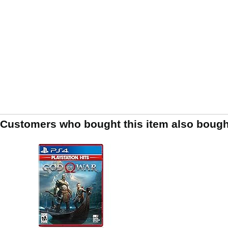
Customers who bought this item also bough