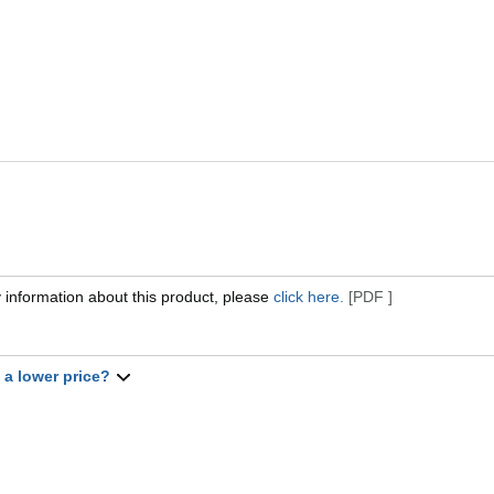
 information about this product, please
click here.
[PDF ]
t a lower price?