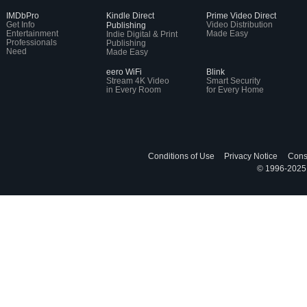
IMDbPro
Kindle Direct
Prime Video Direct
Get Info
Video Distribution
Publishing
Entertainment
Made Easy
Indie Digital & Print
Professionals
Publishing
Need
Made Easy
eero WiFi
Blink
Stream 4K Video
Smart Security
in Every Room
for Every Home
Conditions of Use
Privacy Notice
Cons
© 1996-2025, 