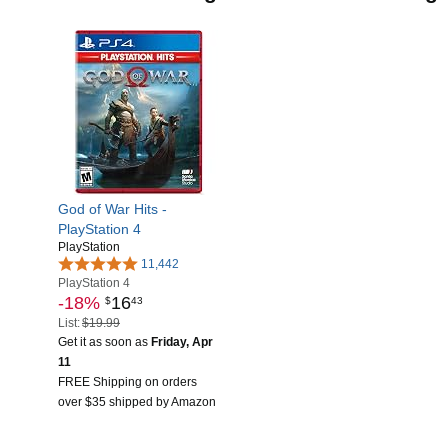
God of War Hits -
PlayStation 4
PlayStation
11,442
PlayStation 4
-18%
16
$
43
List:
$19.99
Get it as soon as
Friday, Apr
11
FREE Shipping on orders
over $35 shipped by Amazon