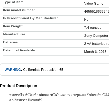
Type of item
Video Game
Item model number
465551863354
Is Discontinued By Manufacturer
No
Item Weight
7.4 ounces
Manufacturer
Sony Computer 
Batteries
2 AA batteries r
Date First Available
March 6, 2018
WARNING
:
California’s Proposition 65
Product Description
หวยจ่ายไว ที่นี่ไม่เพียงมีเกมคาสิโนในหลากหลายรูปแบบ ยังมีเกมกีฬาให
คุณก็สามารถชื่นชอบที่นี่