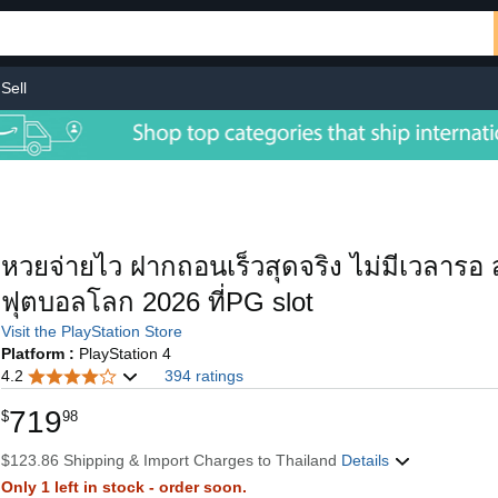
Sell
หวยจ่ายไว ฝากถอนเร็วสุดจริง ไม่มีเวลารอ ส
ฟุตบอลโลก 2026 ที่PG slot
Visit the PlayStation Store
Platform :
PlayStation 4
4.2
394 ratings
719
$
98
$123.86 Shipping & Import Charges to Thailand
Details
Only 1 left in stock - order soon.