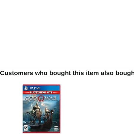
Customers who bought this item also bough