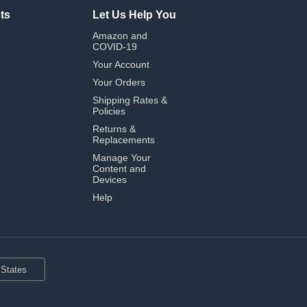
ts
Let Us Help You
Amazon and
COVID-19
Your Account
Your Orders
Shipping Rates &
Policies
Returns &
Replacements
Manage Your
Content and
Devices
Help
 States