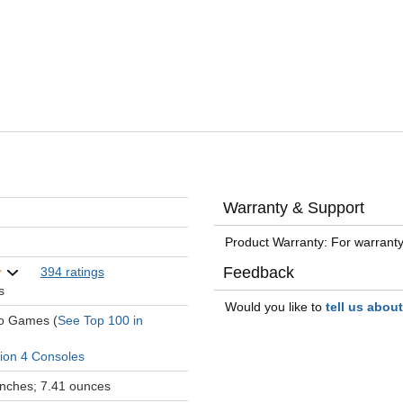
Warranty & Support
Product Warranty: For warranty
Feedback
394 ratings
s
Would you like to
tell us abou
eo Games (
See Top 100 in
tion 4 Consoles
 inches; 7.41 ounces