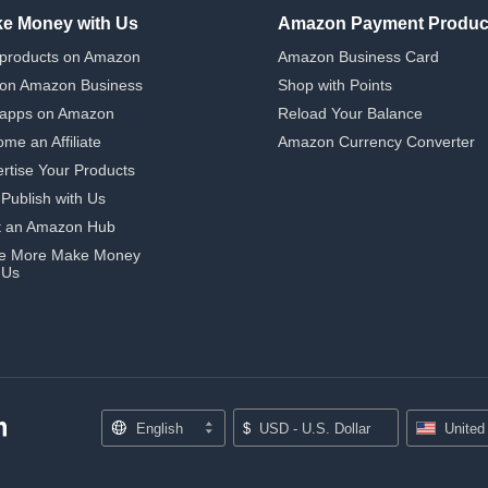
e Money with Us
Amazon Payment Produc
 products on Amazon
Amazon Business Card
 on Amazon Business
Shop with Points
 apps on Amazon
Reload Your Balance
me an Affiliate
Amazon Currency Converter
rtise Your Products
-Publish with Us
t an Amazon Hub
e More Make Money
 Us
English
$
USD - U.S. Dollar
United