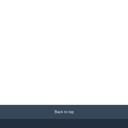
Back to top