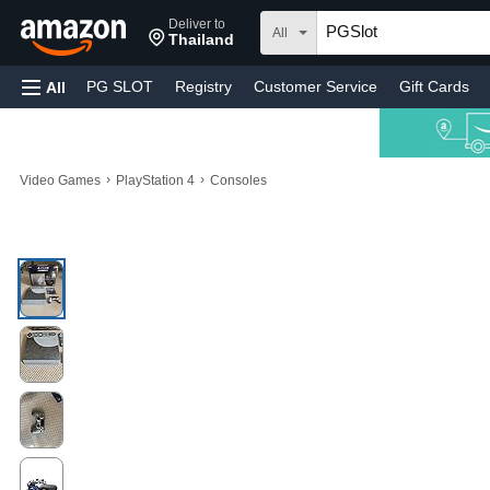
Deliver to
All
Thailand
PG SLOT
Registry
Customer Service
Gift Cards
All
›
›
Video Games
PlayStation 4
Consoles