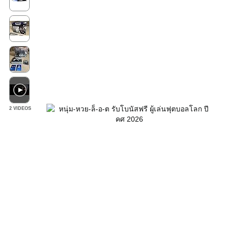
2 VIDEOS