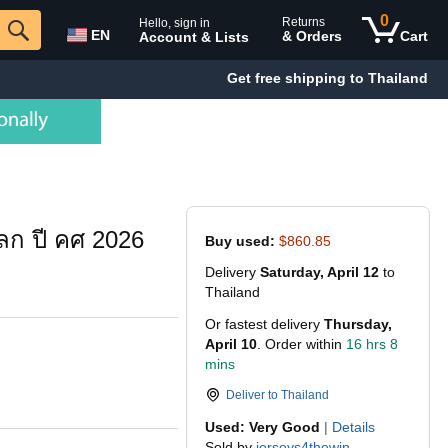
0
Returns
Hello, sign in
EN
& Orders
Cart
Account & Lists
Get free shipping to Thailand
โลก ปี คศ 2026
Buy used:
$860.85
Delivery
Saturday, April 12
to
Thailand
Or fastest delivery
Thursday,
April 10
. Order within
16 hrs 8
mins
Deliver to
Thailand
Used: Very Good
|
Details
Sold by
jerseys4thewin