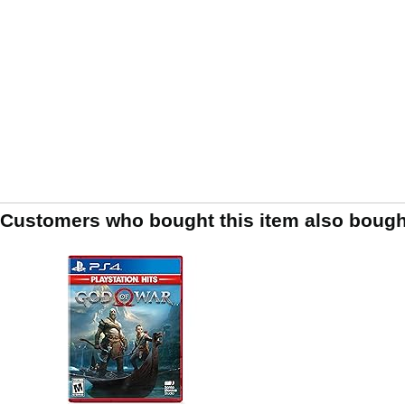
Customers who bought this item also bough