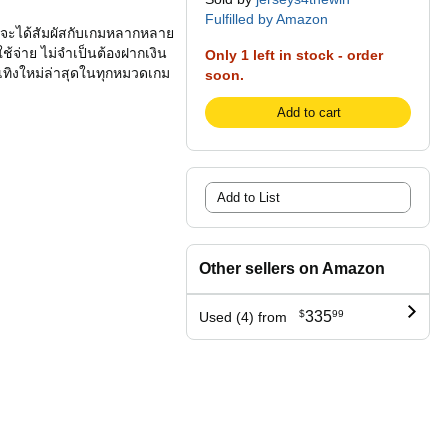
Fulfilled by Amazon
ุณจะได้สัมผัสกับเกมหลากหลาย
ช้จ่าย ไม่จำเป็นต้องฝากเงิน
Only 1 left in stock - order
เทิงใหม่ล่าสุดในทุกหมวดเกม
soon.
Add to cart
Add to List
Other sellers on Amazon
$
335
99
Used (4) from