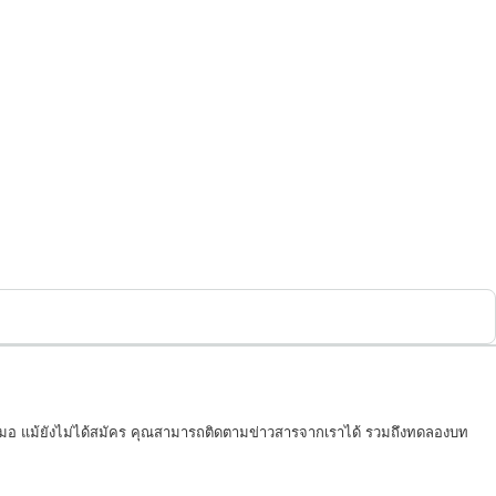
ดตเสมอ แม้ยังไม่ได้สมัคร คุณสามารถติดตามข่าวสารจากเราได้ รวมถึงทดลองบท