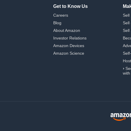
Get to Know Us
Mak
Careers
Sell
Blog
Sell
About Amazon
Sell
Investor Relations
Beco
Amazon Devices
Adve
Amazon Science
Self
Hos
›
Se
with