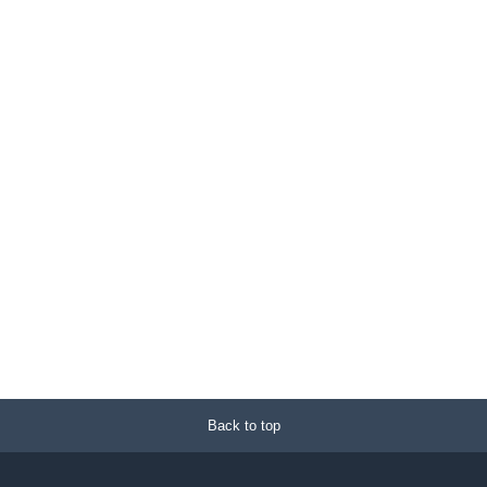
Back to top