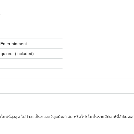
5
Entertainment
equired. (included)
ประโยชน์สูงสุด ไม่ว่าจะเป็นของขวัญแต้มสะสม หรือโปรโมชั่นรายสัปดาห์ที่อัปเ