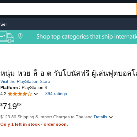
Sell
หนุ่ม-หวย-ล็-อ-ต รับโบนัสฟรี ผู้เล่นฟุตบอล
Visit the PlayStation Store
Platform :
PlayStation 4
4.2
394 ratings
719
$
98
$123.86 Shipping & Import Charges to Thailand
Details
Only 1 left in stock - order soon.