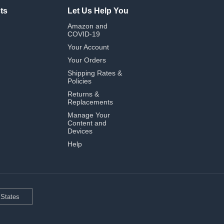
ts
Let Us Help You
Amazon and
COVID-19
Your Account
Your Orders
Shipping Rates &
Policies
Returns &
Replacements
Manage Your
Content and
Devices
Help
 States