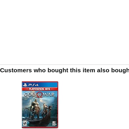
Customers who bought this item also bough