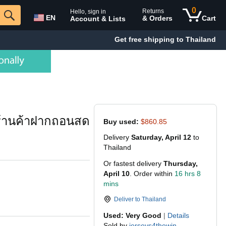
0
Returns
Hello, sign in
EN
& Orders
Cart
Account & Lists
Get free shipping to Thailand
ร้านค้าฝากถอนสด
Buy used:
$860.85
Delivery
Saturday, April 12
to
Thailand
Or fastest delivery
Thursday,
April 10
. Order within
16 hrs 8
mins
Deliver to
Thailand
Used: Very Good
|
Details
Sold by
jerseys4thewin