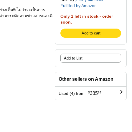
Fulfilled by Amazon
งเต็มที่ ไม่ว่าจะเป็นการ
ณก็สามารถติดตามข่าวสารและคี
Only 1 left in stock - order
soon.
Add to cart
Add to List
Other sellers on Amazon
$
335
99
Used (4) from