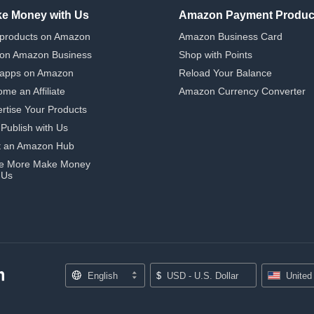
e Money with Us
Amazon Payment Produc
 products on Amazon
Amazon Business Card
 on Amazon Business
Shop with Points
 apps on Amazon
Reload Your Balance
me an Affiliate
Amazon Currency Converter
rtise Your Products
-Publish with Us
t an Amazon Hub
e More Make Money
 Us
English
$
USD - U.S. Dollar
United