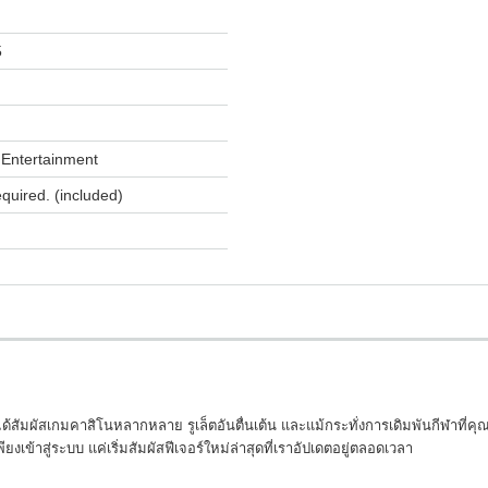
5
Entertainment
equired. (included)
้สัมผัสเกมคาสิโนหลากหลาย รูเล็ตอันตื่นเต้น และแม้กระทั่งการเดิมพันกีฬาที่คุณ
ข้าสู่ระบบ แค่เริ่มสัมผัสฟีเจอร์ใหม่ล่าสุดที่เราอัปเดตอยู่ตลอดเวลา