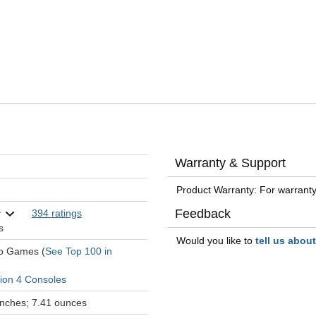
Warranty & Support
Product Warranty: For warranty
Feedback
394 ratings
s
Would you like to
tell us abou
eo Games (
See Top 100 in
tion 4 Consoles
 inches; 7.41 ounces