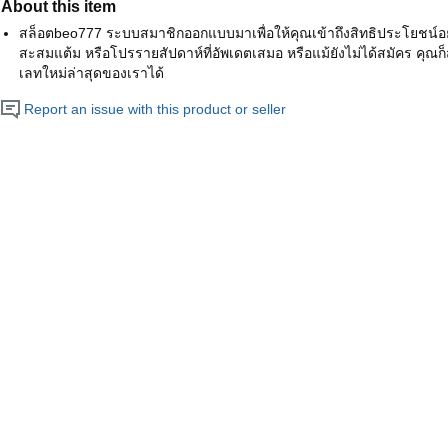
About this item
สล็อตbeo777 ระบบสมาชิกออกแบบมาเพื่อให้คุณเข้าถึงสิทธิประโยชน์อย่า
สะสมแต้ม หรือโปรรายสัปดาห์ที่อัพเดตเสมอ หรือแม้ยังไม่ได้สมัคร คุ
เลทใหม่ล่าสุดของเราได้
Report an issue with this product or seller