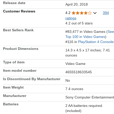
Release date
April 20, 2018
Customer Reviews
4.2
394
ratings
4.2 out of 5 stars
Best Sellers Rank
#83,477 in Video Games (
See
Top 100 in Video Games
)
#116 in
PlayStation 4 Console
Product Dimensions
14.3 x 4.5 x 17 inches; 7.41
ounces
Type of item
Video Game
Item model number
4655518633545
Is Discontinued By Manufacturer
No
Item Weight
7.4 ounces
Manufacturer
Sony Computer Entertainmen
Batteries
2 AA batteries required.
(included)