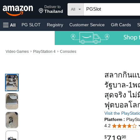
Deliver to
All
Thailand
PG SLOT
Registry
Customer Service
Gift Cards
S
All
›
›
Video Games
PlayStation 4
Consoles
สลากกินแบ
รัฐบาล-1พ
สุดจริง ไม่
ฟุตบอลโลก 
Visit the PlayStat
Platform :
PlaySt
4.2
719
$
98