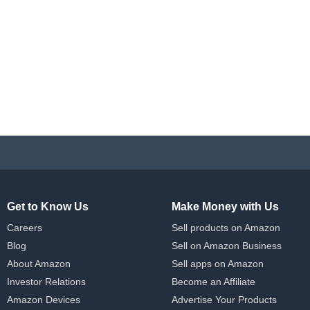
Get to Know Us
Make Money with Us
Careers
Sell products on Amazon
Blog
Sell on Amazon Business
About Amazon
Sell apps on Amazon
Investor Relations
Become an Affiliate
Amazon Devices
Advertise Your Products