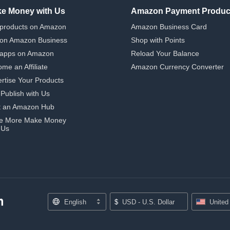
e Money with Us
Amazon Payment Produc
 products on Amazon
Amazon Business Card
 on Amazon Business
Shop with Points
 apps on Amazon
Reload Your Balance
me an Affiliate
Amazon Currency Converter
rtise Your Products
-Publish with Us
t an Amazon Hub
e More Make Money
 Us
English
$
USD - U.S. Dollar
United