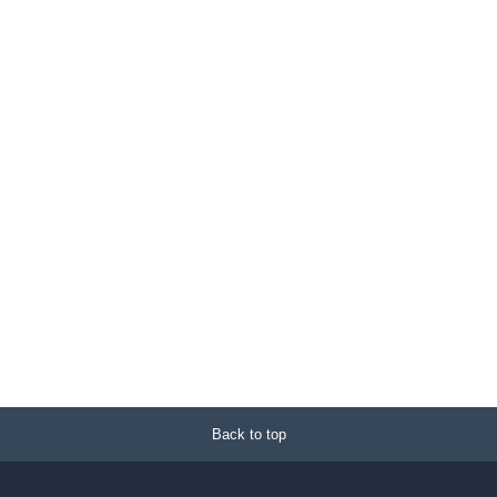
Back to top