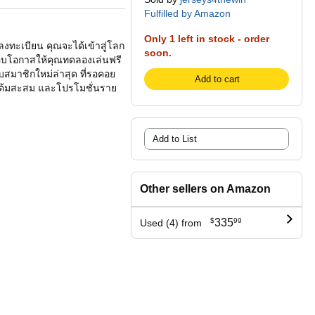
Fulfilled by Amazon
Only 1 left in stock - order
มลงทะเบียน คุณจะได้เข้าสู่โลก
soon.
มอบโอกาสให้คุณทดลองเล่นฟรี
บสมาชิกใหม่ล่าสุด ที่รอคอย
Add to cart
แต้มสะสม และโปรโมชั่นราย
Add to List
Other sellers on Amazon
$
335
99
Used (4) from