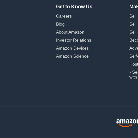
Get to Know Us
Mak
Careers
Sell
Blog
Sell
About Amazon
Sell
Investor Relations
Beco
Amazon Devices
Adve
Amazon Science
Self
Hos
›
Se
with