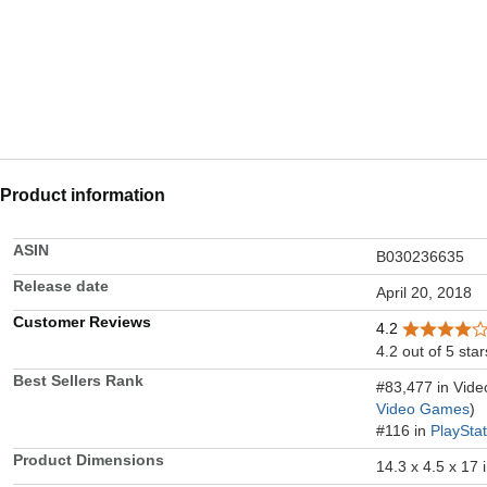
Product information
ASIN
B030236635
Release date
April 20, 2018
Customer Reviews
4.2
4.2 out of 5 star
Best Sellers Rank
#83,477 in Vid
Video Games
)
#116 in
PlaySta
Product Dimensions
14.3 x 4.5 x 17