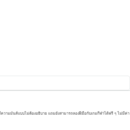
่มีความมันส์แบบไม่ต้องอธิบาย แถมยังสามารถลองฝีมือกับเกมกีฬาได้ฟรี ๆ ไม่มีค่า