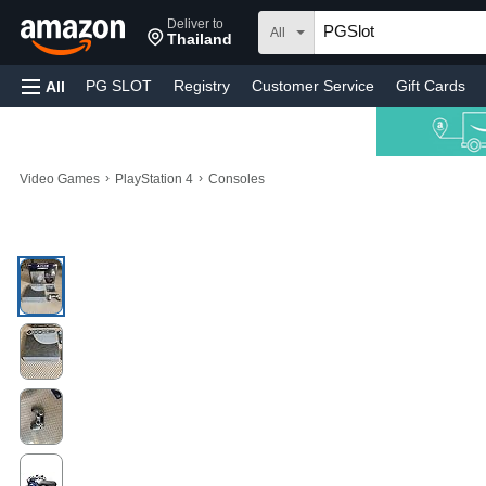
Deliver to
All
Thailand
PG SLOT
Registry
Customer Service
Gift Cards
All
›
›
Video Games
PlayStation 4
Consoles