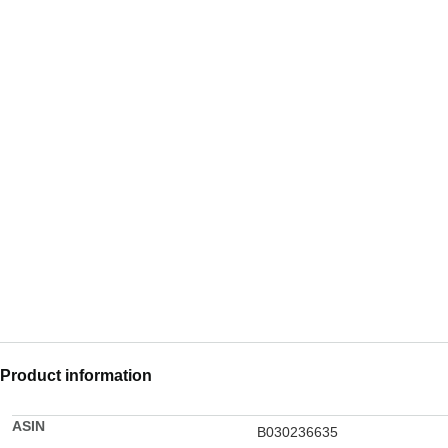
Product information
ASIN
B030236635