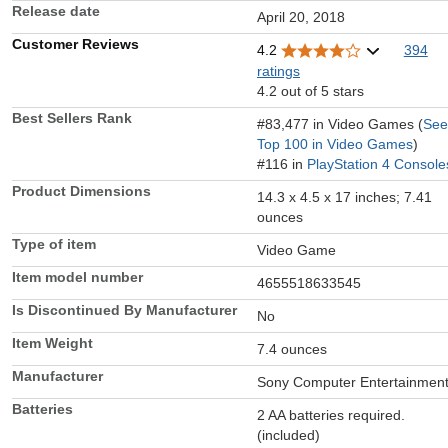
Release date
April 20, 2018
Customer Reviews
4.2
394
ratings
4.2 out of 5 stars
Best Sellers Rank
#83,477 in Video Games (
See
Top 100 in Video Games
)
#116 in
PlayStation 4 Console
Product Dimensions
14.3 x 4.5 x 17 inches; 7.41
ounces
Type of item
Video Game
Item model number
4655518633545
Is Discontinued By Manufacturer
No
Item Weight
7.4 ounces
Manufacturer
Sony Computer Entertainmen
Batteries
2 AA batteries required.
(included)