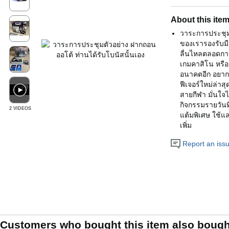
About this ite
วาระการประชุมต
ของเรารองรับมื
ลื่นไหลตลอดการ
เกมคาสิโน หรื
อนาคตอีก อยากล
ฟีเจอร์ใหม่ล่าสุ
สายกีฬา มั่นใจไ
กิจกรรมรายวันที่
2 VIDEOS
แต้มพิเศษ ใช้แล
เพิ่ม
Report an issue
Customers who bought this item also bough