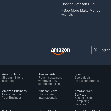
Host an Amazon Hub
›
See More Make Money
with Us
English
Amazon Music
Amazon Ads
6pm
Stream millions
Reach customers
Score deals
of songs
wherever they
on fashion brands
spend their time
Amazon Business
AmazonGlobal
Amazon Web
Everything For
Ship Orders
Services
Your Business
Internationally
Scalable Cloud
Computing
Services