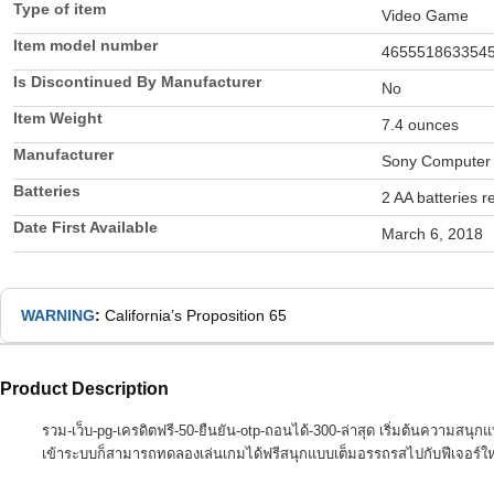
Type of item
Video Game
Item model number
465551863354
Is Discontinued By Manufacturer
No
Item Weight
7.4 ounces
Manufacturer
Sony Computer 
Batteries
2 AA batteries r
Date First Available
March 6, 2018
WARNING
:
California’s Proposition 65
Product Description
รวม-เว็บ-pg-เครดิตฟรี-50-ยืนยัน-otp-ถอนได้-300-ล่าสุด เริ่มต้นความสนุกแบ
เข้าระบบก็สามารถทดลองเล่นเกมได้ฟรีสนุกแบบเต็มอรรถรสไปกับฟีเจอร์ใหม