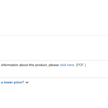
 information about this product, please
click here.
[PDF ]
t a lower price?