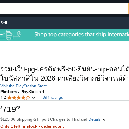
Sell
รวม-เว็บ-pg-เครดิตฟรี-50-ยืนยัน-otp-ถอนได้-
โบนัสคาสิโน 2026 หาเสียงวิพากษ์วิจารณ์ด้
Visit the PlayStation Store
Platform :
PlayStation 4
4.2
394 ratings
719
$
98
$123.86 Shipping & Import Charges to Thailand
Details
Only 1 left in stock - order soon.