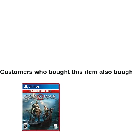
Customers who bought this item also bough