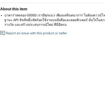
About this item
บาคาร่าทดลอง-50000 เรามีทุกแนว เพียงแค่จินตนาการ ไม่ต้องดาวน์โหล
ฐานะ API ลิขสิทธิ์แท้พร้อมใช้งานบนมือถือและคอมพิวเตอร์ มั่นใจในคว
รางวัล และสร้างประสบการณ์ใหม่ ที่นี่มีครบ
Report an issue with this product or seller