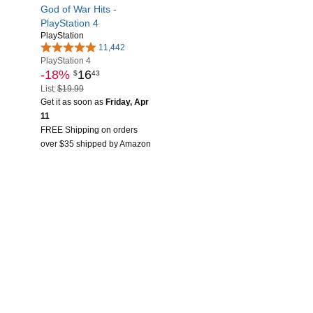
God of War Hits -
PlayStation 4
PlayStation
11,442
PlayStation 4
-18%
16
$
43
List:
$19.99
Get it as soon as
Friday, Apr
11
FREE Shipping on orders
over $35 shipped by Amazon