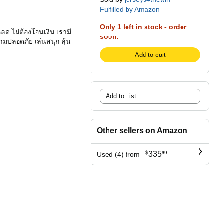
Fulfilled by Amazon
Only 1 left in stock - order
ด ไม่ต้องโอนเงิน เรามี
soon.
ามปลอดภัย เล่นสนุก ลุ้น
Add to cart
Add to List
Other sellers on Amazon
$
335
99
Used (4) from