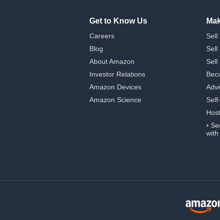
Get to Know Us
Mak
Careers
Sell
Blog
Sell
About Amazon
Sell
Investor Relations
Beco
Amazon Devices
Adve
Amazon Science
Self
Hos
›
Se
with