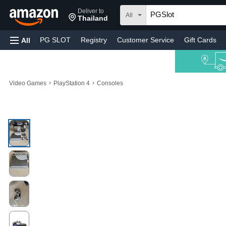
Deliver to
All
Thailand
PG SLOT
Registry
Customer Service
Gift Cards
All
›
›
Video Games
PlayStation 4
Consoles