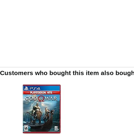
Customers who bought this item also bough