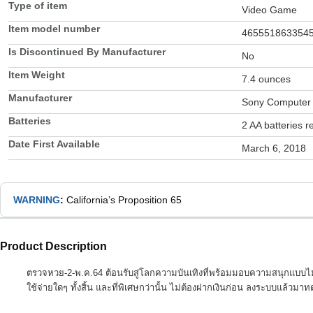
Type of item
Video Game
Item model number
465551863354
Is Discontinued By Manufacturer
No
Item Weight
7.4 ounces
Manufacturer
Sony Computer 
Batteries
2 AA batteries r
Date First Available
March 6, 2018
WARNING
:
California’s Proposition 65
Product Description
ตรวจหวย-2-พ.ค.64 ต้อนรับสู่โลกความบันเทิงที่พร้อมมอบความสนุกแบบไม่ยั
ใช้จ่ายใดๆ ทั้งสิ้น และที่พิเศษกว่านั้น ไม่ต้องฝากเงินก่อน ลงระบบแล้วมา