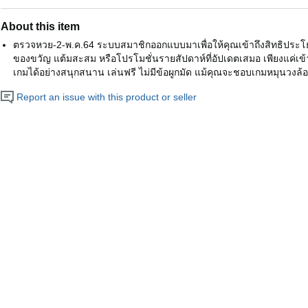
About this item
ตรวจหวย-2-พ.ค.64 ระบบสมาชิกออกแบบมาเพื่อให้คุณเข้าถึงสิทธิประโยชน
ของขวัญ แต้มสะสม หรือโปรโมชั่นรายสัปดาห์ที่อัปเดตเสมอ เพียงแค่เ
เกมได้อย่างสนุกสนาน เล่นฟรี ไม่มีข้อผูกมัด แม้คุณจะชอบเกมหมุนวงล้อ
Report an issue with this product or seller