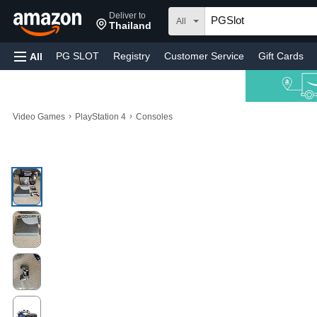
Deliver to
All
Thailand
PG SLOT
Registry
Customer Service
Gift Cards
All
›
›
Video Games
PlayStation 4
Consoles