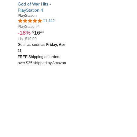
God of War Hits -
PlayStation 4
PlayStation
11,442
PlayStation 4
-18%
16
$
43
List:
$19.99
Get it as soon as
Friday, Apr
11
FREE Shipping on orders
over $35 shipped by Amazon