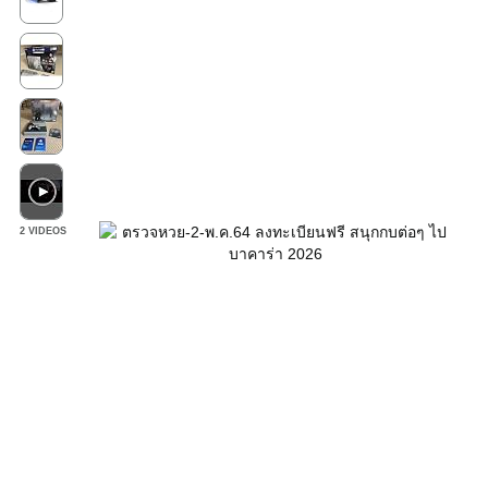
2 VIDEOS