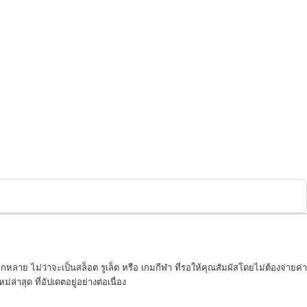
ลาย ไม่ว่าจะเป็นสล็อต รูเล็ต หรือ เกมกีฬา ที่รอให้คุณสัมผัสโดยไม่ต้องจ่ายค่า
าสุด ที่อัปเดตอยู่อย่างต่อเนื่อง