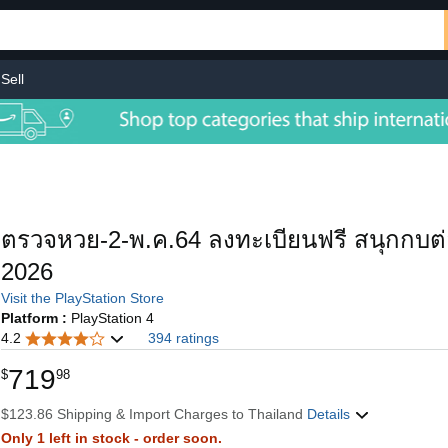
Sell
ตรวจหวย-2-พ.ค.64 ลงทะเบียนฟรี สนุกกบต่
2026
Visit the PlayStation Store
Platform :
PlayStation 4
4.2
394 ratings
719
$
98
$123.86 Shipping & Import Charges to Thailand
Details
Only 1 left in stock - order soon.