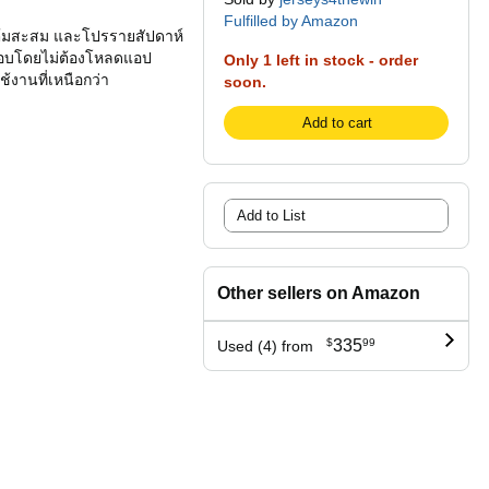
Fulfilled by Amazon
ต้มสะสม และโปรรายสัปดาห์
่นชอบโดยไม่ต้องโหลดแอป
Only 1 left in stock - order
้งานที่เหนือกว่า
soon.
Add to cart
Add to List
Other sellers on Amazon
$
335
99
Used (4) from