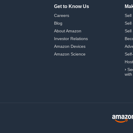
Get to Know Us
Mak
Careers
Sell
Blog
Sell
About Amazon
Sell
Investor Relations
Beco
Amazon Devices
Adve
Amazon Science
Self
Hos
›
Se
with