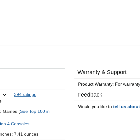
Warranty & Support
Product Warranty: For warranty
Feedback
394 ratings
s
Would you like to
tell us abou
eo Games (
See Top 100 in
tion 4 Consoles
 inches; 7.41 ounces