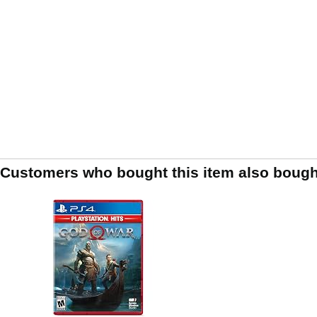
Customers who bought this item also bough