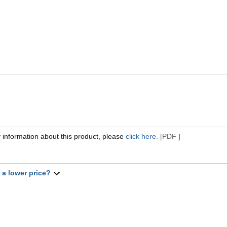
 information about this product, please
click here.
[PDF ]
t a lower price?