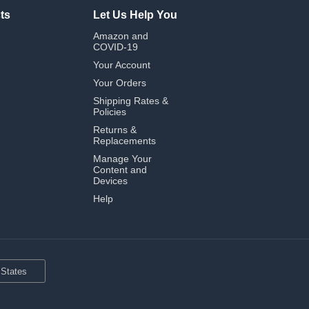
ts
Let Us Help You
Amazon and
COVID-19
Your Account
Your Orders
Shipping Rates &
Policies
Returns &
Replacements
Manage Your
Content and
Devices
Help
 States