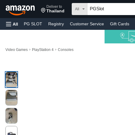
Deliver to
All
Thailand
PG SLOT
Registry
Customer Service
Gift Cards
All
›
›
Video Games
PlayStation 4
Consoles