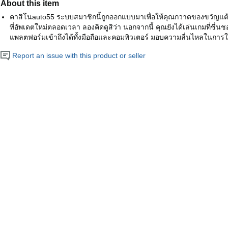
About this item
คาสิโนauto55 ระบบสมาชิกนี้ถูกออกแบบมาเพื่อให้คุณกวาดของขวัญแ
ที่อัพเดตใหม่ตลอดเวลา ลองคิดดูสิว่า นอกจากนี้ คุณยังได้เล่นเกมที่ชื
แพลตฟอร์มเข้าถึงได้ทั้งมือถือและคอมพิวเตอร์ มอบความลื่นไหลในการใช
Report an issue with this product or seller