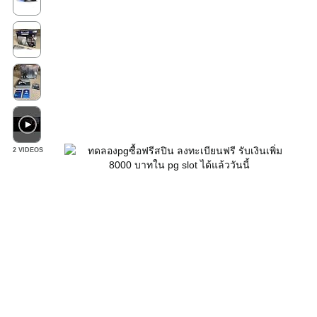
2 VIDEOS