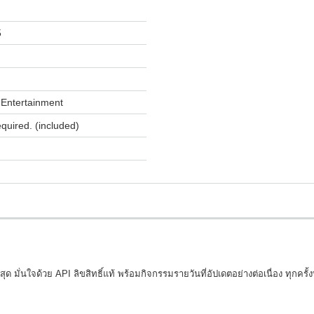
5
Entertainment
equired. (included)
สุด มั่นใจด้วย API ลิขสิทธิ์แท้ พร้อมกิจกรรมรายวันที่อัปเดตอย่างต่อเนื่อง ทุกครั้