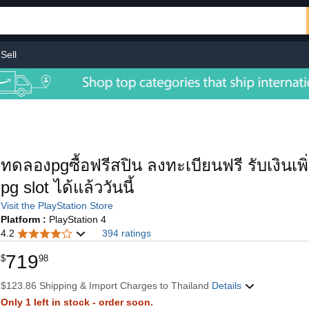
Sell
ทดลองpgซื้อฟรีสปิน ลงทะเบียนฟรี รับเงินเ
pg slot ได้แล้ววันนี้
Visit the PlayStation Store
Platform :
PlayStation 4
4.2
394 ratings
719
$
98
$123.86 Shipping & Import Charges to Thailand
Details
Only 1 left in stock - order soon.