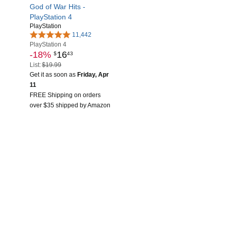
God of War Hits -
PlayStation 4
PlayStation
11,442
PlayStation 4
-18%
16
$
43
List:
$19.99
Get it as soon as
Friday, Apr
11
FREE Shipping on orders
over $35 shipped by Amazon