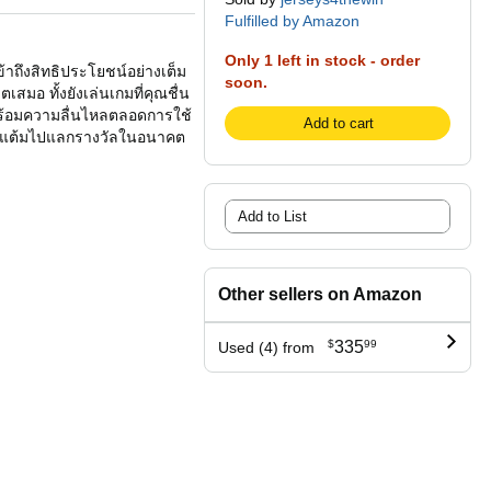
Fulfilled by Amazon
Only 1 left in stock - order
ถึงสิทธิประโยชน์อย่างเต็ม
soon.
สมอ ทั้งยังเล่นเกมที่คุณชื่น
ร้อมความลื่นไหลตลอดการใช้
Add to cart
สมแต้มไปแลกรางวัลในอนาคต
Add to List
Other sellers on Amazon
$
335
99
Used (4) from