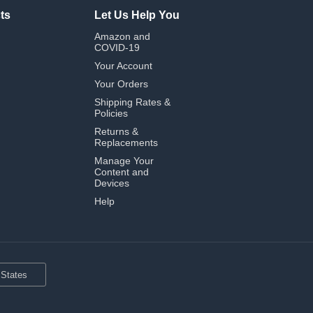
ts
Let Us Help You
Amazon and
COVID-19
Your Account
Your Orders
Shipping Rates &
Policies
Returns &
Replacements
Manage Your
Content and
Devices
Help
 States